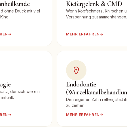
hnheilkunde
Kiefergelenk & CMD
nd ohne Druck mit viel
Wenn Kopfschmerz, Knirschen 
 Kind.
Verspannung zusammenhängen.
HREN
→
MEHR ERFAHREN
→
ogie
Endodontie
(Wurzelkanalbehandlun
satz, der sich wie ein
anfühlt.
Den eigenen Zahn retten, statt i
zu ziehen.
HREN
→
MEHR ERFAHREN
→