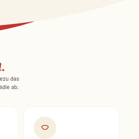
.
hezu das
ädie ab.