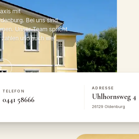
axis mit
ldenburg. Bei uns sind
ommen. Unser Team spricht
n zahlen und auch wer
.
e
arrierefrei
Parkplätze
Erfahrene Spezialisten
DE · EN · RU · TR 
ADRESSE
TELEFON
Uhlhornsweg 4
0441 58666
26129 Oldenburg