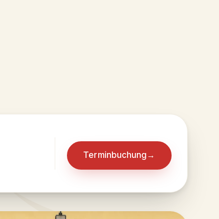
· AR · KU · FA
Terminbuchung
→