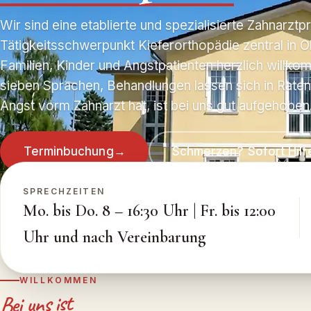
Wir sind eine etablierte und spezialisierte Zahnarztpr
Tätigkeitsschwerpunkt Kieferorthopädie zentral in O
Familien, Kinder und Angstpatienten herzlich willk
sieben Sprachen, Behandlungen lassen sich in Rate
Angst vorm Zahnarzt hat, ist bei uns gut aufgehoben
Terminbuchung
→
Schmerzen? Sofort Hilf
★★★★★
4,7
Lachgas
Ratenzahlung
B
· 45 Google-Bewertungen
SPRECHZEITEN
Mo. bis Do. 8 – 16:30 Uhr | Fr. bis 12:00
Uhr und nach Vereinbarung
WILLKOMMEN
Bei uns ist